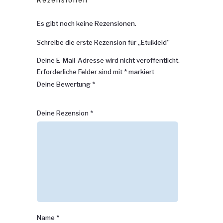
Es gibt noch keine Rezensionen.
Schreibe die erste Rezension für „Etuikleid“
Deine E-Mail-Adresse wird nicht veröffentlicht.
Erforderliche Felder sind mit
*
markiert
Deine Bewertung
*
1
2
3 von
4 von
5 von
Deine Rezension
*
von
von
5 Sternen
5 Sternen
5 Sternen
5 Sternen
5 Sternen
Name
*