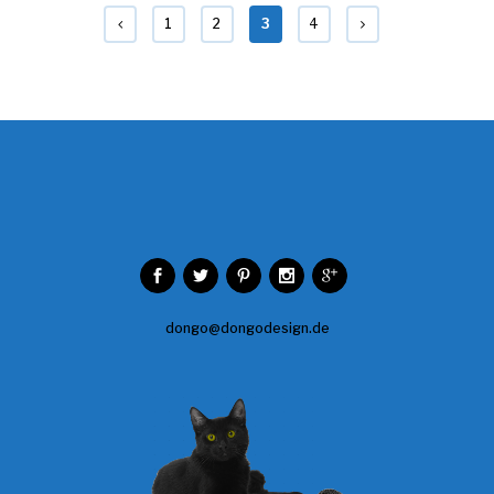
1
2
3
4
dongo@dongodesign.de