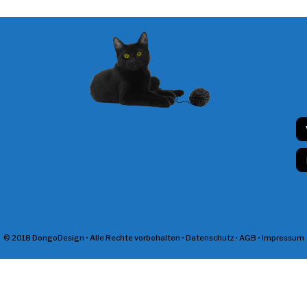
N
a
m
E
e
m
*
a
i
l
*
© 2018 DongoDesign • Alle Rechte vorbehalten •
Datenschutz
•
AGB
•
Impressum