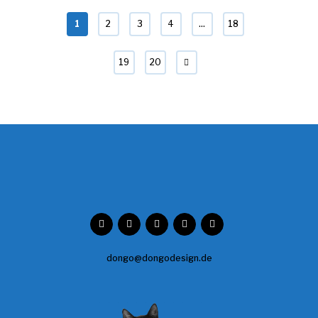
1
2
3
4
…
18
19
20
dongo@dongodesign.de