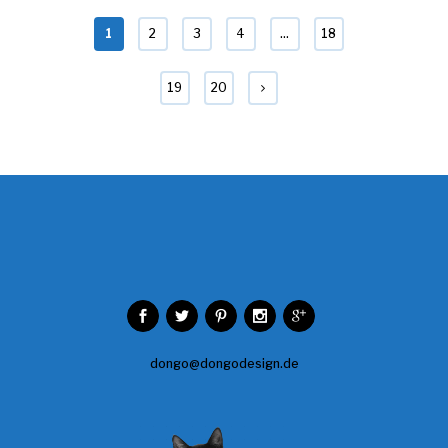
1
2
3
4
…
18
19
20
dongo@dongodesign.de