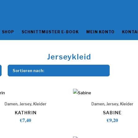
SHOP
SCHNITTMUSTER E-BOOK
MEIN KONTO
KONTA
Jerseykleid
Sortieren nach:
,
,
,
,
Damen
Jersey
Kleider
Damen
Jersey
Kleider
KATHRIN
SABINE
€
7,40
€
9,20