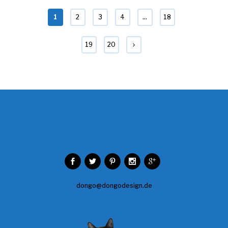
1
2
3
4
…
18
19
20
dongo@dongodesign.de