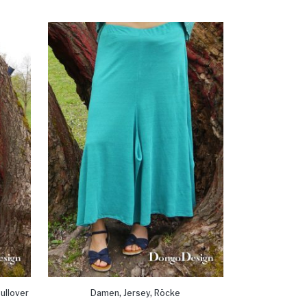
,
,
ullover
Damen
Jersey
Röcke