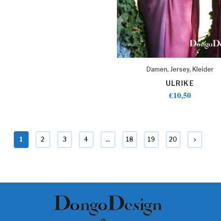
,
,
Damen
Jersey
Kleider
ULRIKE
€
10,50
1
2
3
4
…
18
19
20