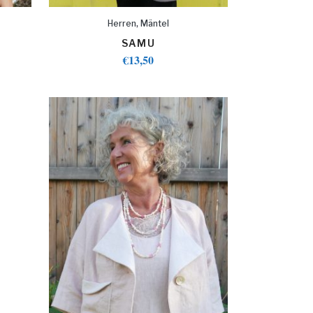
,
Herren
Mäntel
SAMU
€
13,50