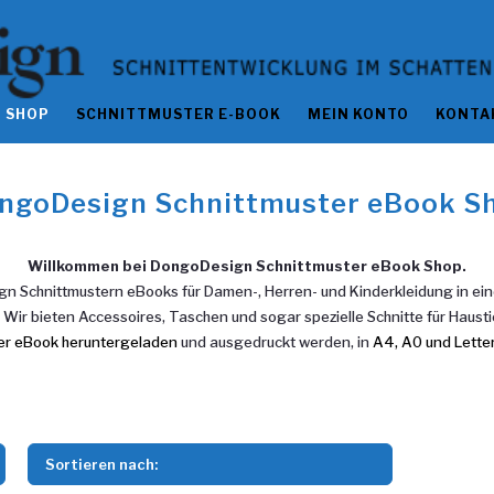
SHOP
SCHNITTMUSTER E-BOOK
MEIN KONTO
KONTA
ngoDesign Schnittmuster eBook S
Willkommen bei DongoDesign Schnittmuster eBook Shop.
 Schnittmustern eBooks für Damen-, Herren- und Kinderkleidung in einer
 Wir bieten Accessoires, Taschen und sogar spezielle Schnitte für Hausti
er eBook heruntergeladen
und ausgedruckt werden, in
A4, A0 und Lette
Sortieren nach: