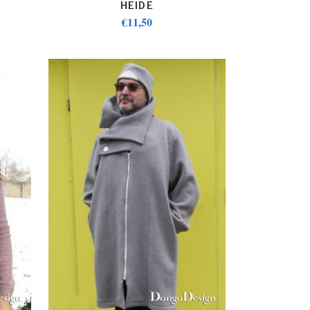
HEIDE
€
11,50