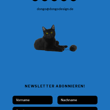
dongo@dongodesign.de
NEWSLETTER ABONNIEREN!
E
N
m
a
Vorname
Nachname
a
m
E