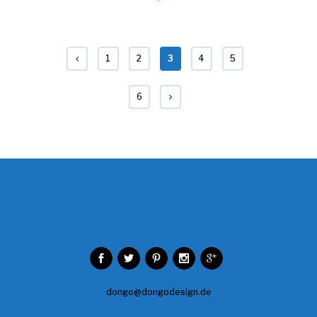
1
2
3
4
5
6
dongo@dongodesign.de